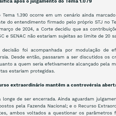
sifica após o julgamento do Tema 1.079
 Tema 1.390 ocorre em um cenário ainda marcado 
ente do entendimento firmado pelo próprio STJ no Te
março de 2024, a Corte decidiu que as contribuiçõ
C e SENAC não estariam sujeitas ao limite de 20 s
a decisão foi acompanhada por modulação de efe
rsia. Desde então, passaram a ser discutidos os cri
uanto a quem seria efetivamente alcançado pela mo
tas estariam protegidas.
rso extraordinário mantêm a controvérsia abert
á longe de ser encerrada. Ainda aguardam julgamen
postos pela Fazenda Nacional; e o Recurso Extraordi
ntes, ambos voltados a questionar os parâmetros fi