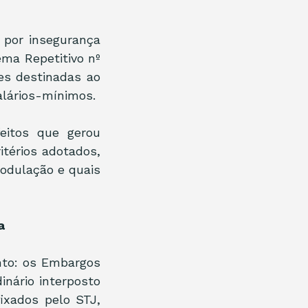
por insegurança 
ma Repetitivo nº 
es destinadas ao 
alários-mínimos.
itos que gerou 
térios adotados, 
dulação e quais 
a
to: os Embargos 
nário interposto 
xados pelo STJ, 