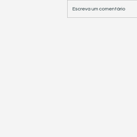
Escreva um comentário
STJ retoma trabalhos 
pauta sete temas
repetitivos de grande
impacto tributário