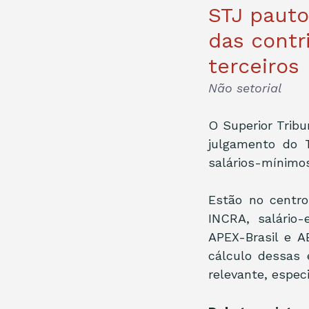
STJ pauto
das contr
terceiros
Não setorial
O Superior Tribun
julgamento do T
salários-mínimos
Estão no centro
INCRA, salário
APEX-Brasil e AB
cálculo dessas 
relevante, espe