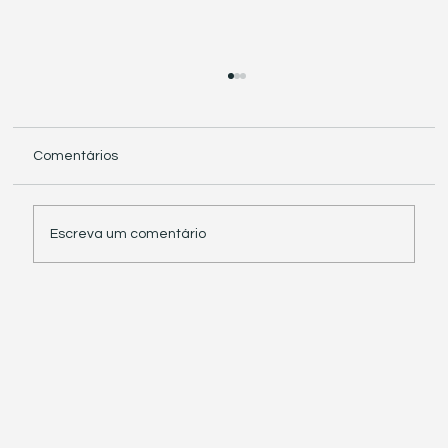
Comentários
Escreva um comentário
Receita Federal suspende exigência de
informações sobre IBS e CBS em
documentos fiscais eletrônicos